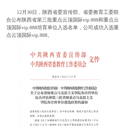
12月30日，陕西省委宣传部、省委教育工委联
合公布陕西省第三批重点云顶国际vip.888和重点云
顶国际vip.888培育单位入选名单，公司成功入选重
点云顶国际vip.888。