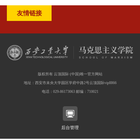
友情链接
版权所有 云顶国际·(中国)唯一官方网站
地址：西安市未央大学园区学府中路2号云顶国际vip8866
电话：029-86173063 邮编：710021
后台管理