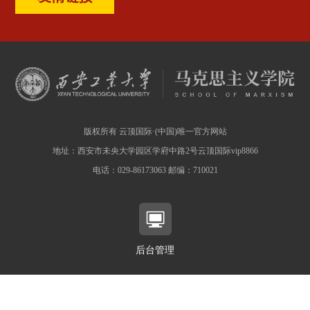
版权所有 云顶国际·(中国)唯一官方网站
地址：西安市未央大学园区学府中路2号云顶国际vip8866
电话：029-86173063 邮编：710021
后台管理