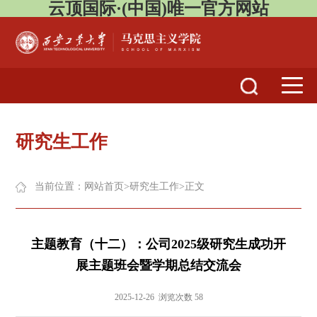
云顶国际·(中国)唯一官方网站
研究生工作
当前位置：
网站首页
>
研究生工作
>
正文
主题教育（十二）：公司2025级研究生成功开
展主题班会暨学期总结交流会
2025-12-26 浏览次数 58