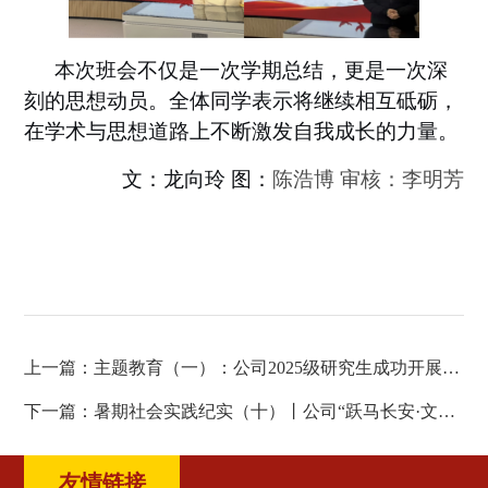
本次班会不仅是一次学期总结，更是一次深
刻的思想动员。全体同学表示将继续相互砥砺，
在学术与思想道路上不断激发自我成长的力量。
文：龙向玲
图：
陈浩博
审核：李明芳
上一篇：
主题教育（一）：公司2025级研究生成功开展主题班会暨经验分享会
下一篇：
暑期社会实践纪实（十）丨公司“跃马长安·文踪新章”实践队荣获省级社会实践多项荣誉
友情链接