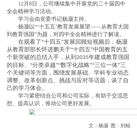
12月8日，公司继续集中开展党的二十届四中
全会精神学习活动。
学习会由党委书记杨灏主持。
杨灏以“‘十五五’教育发展展望——从教育大国
到教育强国”为题，对四中全会精神进行了解读。
在观看了“十四五”发展回顾短视频后，杨灏
从教育部部长怀进鹏关于“十四五”中国教育的五
个新突破的总结入手，从到
年建成教育强国
2035
的目标、“分类卓越”“数字化战略”“三位一体”三
个关键词等方面，围绕发展基础、学科专业动态
调整、改革创新点、挑战与应对等话题，谈了自
己的学习体会。
学习紧密结合公司和公司实际，有助于交流思
想、提高认识，推动公司更好发展。
文：杨灏 图：刘鲲