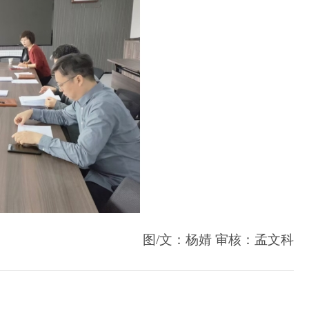
图
/文：杨婧 审核：孟文科