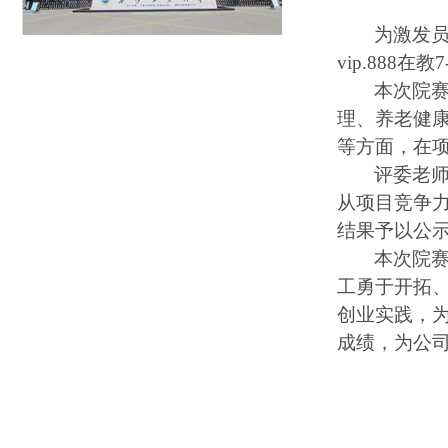
为激发
vip.888
本次院
理、养老健
等方面，在
评委老
从项目竞争
结果予以公
本次院
工勇于开拓
创业实践，
成绩，为公