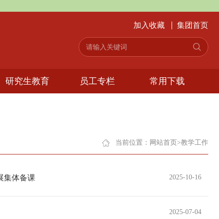
加入收藏
集团首页
研究生教育
员工专栏
常用下载
当前位置：
网站首页
>
教学工作
展集体备课
2025-10-16
2025-07-04