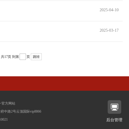
2025-04-10
2025-03-17
共17页
到第
页
跳转
唯一官方网站
路2号云顶国际vip8866
0021
后台管理