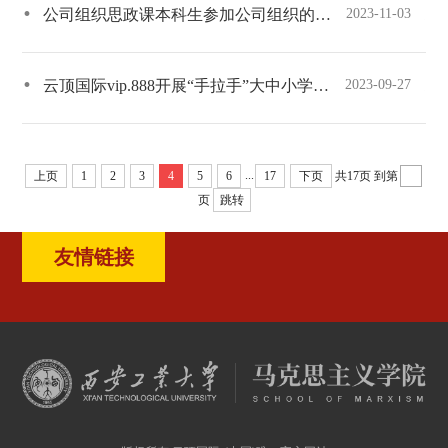
公司组织思政课本科生参加公司组织的“大国工匠”事迹报告会
2023-11-03
云顶国际vip.888开展“手拉手”大中小学思政课一体化结对共建活动
2023-09-27
...
上页
1
2
3
4
5
6
17
下页
共17页
到第
页
跳转
友情链接