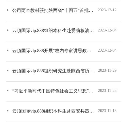
公司两本教材获批陕西省“十四五”首批职业教育规划教材立项
2023-12-12
云顶国际vip.888组织本科生赴爱菊粮油工业集团开展实践研学
2023-12-04
云顶国际vip.888开展“校内专家讲思政课”活动
2023-12-04
云顶国际vip.888组织研究生赴陕西省历史博物馆开展现场教学活动
2023-11-29
“习近平新时代中国特色社会主义思想”教研部组织员工赴西安兵器展览馆、兵器工业科技产业基地开展实践研学
2023-11-28
云顶国际vip.888组织本科生赴西安兵器展览馆、兵器工业科技产业基地开展实践研学
2023-11-13